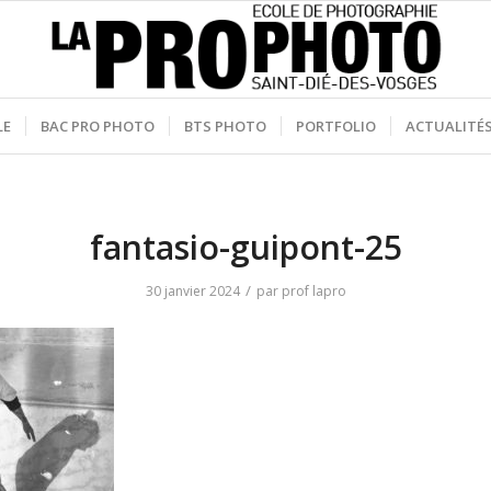
LE
BAC PRO PHOTO
BTS PHOTO
PORTFOLIO
ACTUALITÉ
fantasio-guipont-25
/
30 janvier 2024
par
prof lapro