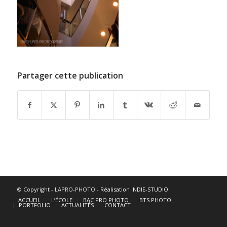
Partager cette publication
© Copyright - LAPRO-PHOTO -
Réalisation INDIE-STUDIO
ACCUEIL
L’ÉCOLE
BAC PRO PHOTO
BTS PHOTO
PORTFOLIO
ACTUALITÉS
CONTACT