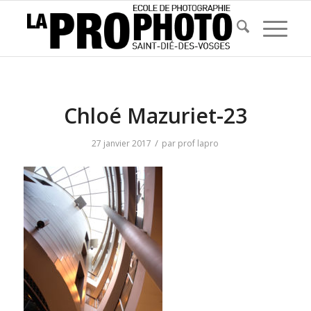
Chloé Mazuriet-23
/
27 janvier 2017
par
prof lapro