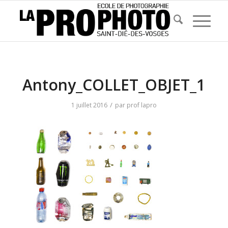
Antony_COLLET_OBJET_1
/
1 juillet 2016
par
prof lapro