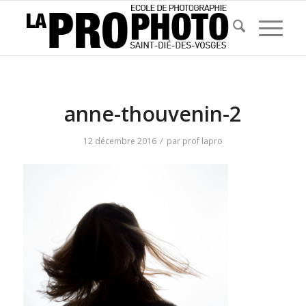
anne-thouvenin-2
/
12 décembre 2016
par
prof lapro