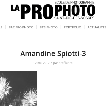
LE
BAC PRO PHOTO
BTS PHOTO
PORTFOLIO
ACTUALITÉ
Amandine Spiotti-3
/
12 mai 2017
par
prof lapro