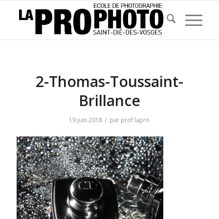
2-Thomas-Toussaint-
Brillance
/
19 juin 2018
par
prof lapro