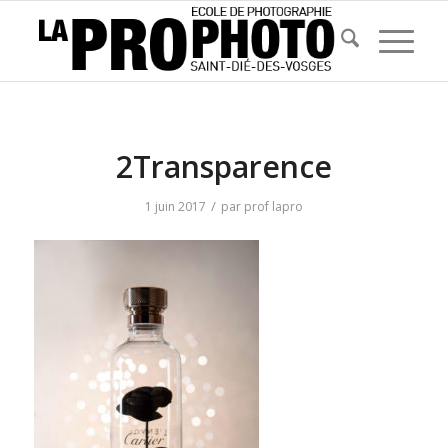
2Transparence
/
1 juin 2017
par
prof lapro