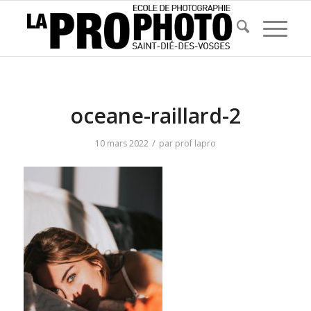
oceane-raillard-2
/
10 mars 2022
par
prof lapro