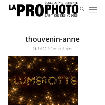
thouvenin-anne
/
6 juillet 2016
par
prof lapro