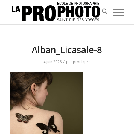
Alban_Licasale-8
/
4 juin 2026
par
prof lapro