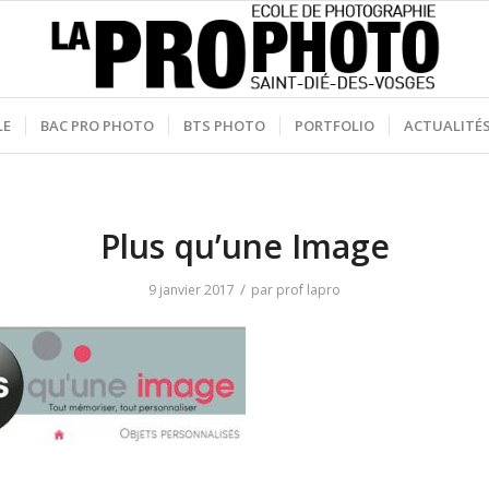
LE
BAC PRO PHOTO
BTS PHOTO
PORTFOLIO
ACTUALITÉ
Plus qu’une Image
/
9 janvier 2017
par
prof lapro