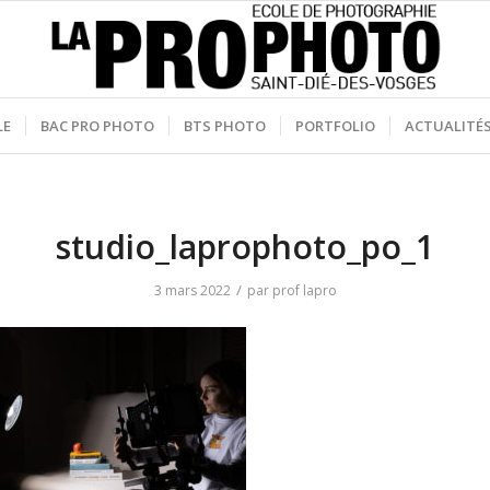
LE
BAC PRO PHOTO
BTS PHOTO
PORTFOLIO
ACTUALITÉ
studio_laprophoto_po_1
/
3 mars 2022
par
prof lapro